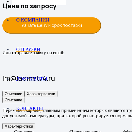
Цена по запросу
О КОМПАНИИ
Узнать цену и срок поставки
ОТГРУЗКИ
Или отправьте заявку на email:
lm@labmet74.ru
ДОКУМЕНТЫ
Описание
Характеристики
Описание
КОНТАКТЫ
Переходы сварные, главным применением которых является тра
допустимой температуры, при которой регистрируется нормаль
Характеристики
Стандарт
Присоединение
Мат