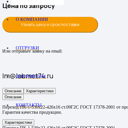
Цена по запросу
О КОМПАНИИ
Узнать цену и срок поставки
ОТГРУЗКИ
Или отправьте заявку на email:
lm@labmet74.ru
ДОКУМЕНТЫ
Описание
Характеристики
Описание
КОНТАКТЫ
Переход ПК-1-530х22-426х16 ст.09Г2С ГОСТ 17378-2001 от про
Гарантия качества продукции.
Характеристики
Переход ПК-1-530х22-426х16 ст.09Г2С ГОСТ 17378-2001