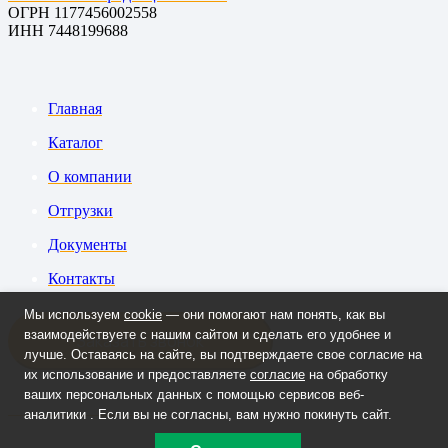
ОГРН 1177456002558
ИНН 7448199688
Главная
Каталог
О компании
Отгрузки
Документы
Контакты
Мы используем
cookie
— они помогают нам понять, как вы
взаимодействуете с нашим сайтом и сделать его удобнее и
Заказать звонок
лучше. Оставаясь на сайте, вы подтверждаете свое согласие на
их использование и предоставляете
согласие
на обработку
ваших персональных данных с помощью сервисов веб-
+7 908 090-70-33
аналитики . Если вы не согласны, вам нужно покинуть сайт.