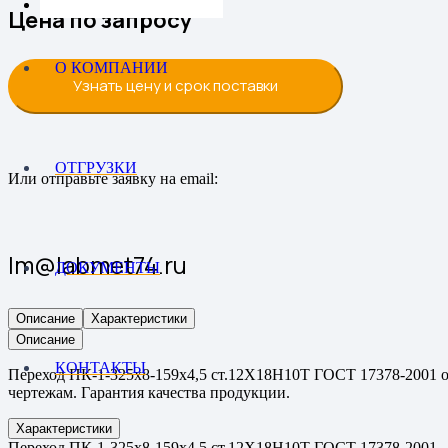
Цена по запросу
О КОМПАНИИ
Узнать цену и срок поставки
ОТГРУЗКИ
Или отправьте заявку на email:
lm@labmet74.ru
ДОКУМЕНТЫ
Описание
Характеристики
Описание
КОНТАКТЫ
Переход ПК-1-325х8-159х4,5 ст.12Х18Н10Т ГОСТ 17378-2001 от
чертежам. Гарантия качества продукции.
Характеристики
Переход ПК-1-325х8-159х4,5 ст.12Х18Н10Т ГОСТ 17378-2001