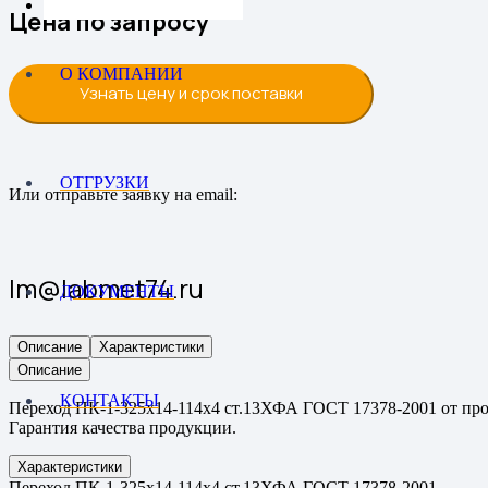
Цена по запросу
О КОМПАНИИ
Узнать цену и срок поставки
ОТГРУЗКИ
Или отправьте заявку на email:
lm@labmet74.ru
ДОКУМЕНТЫ
Описание
Характеристики
Описание
КОНТАКТЫ
Переход ПК-1-325х14-114х4 ст.13ХФА ГОСТ 17378-2001 от прои
Гарантия качества продукции.
Характеристики
Переход ПК-1-325х14-114х4 ст.13ХФА ГОСТ 17378-2001