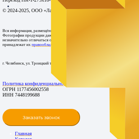
© 2024-2025, ООО «Лабмет»
Вся информация, размещённая на сайте, предназначена только для ознакомле
Фотографии продукции дают лишь общее представление о товаре. Цвета, пре
незначительно отличаться от реальных из-за особенностей цветопередачи ра
принадлежат их
правообладателям
.
г. Челябинск, ул. Троицкий тракт, 21Ж
Политика конфиденциальности
ОГРН 1177456002558
ИНН 7448199688
Заказать звонок
Главная