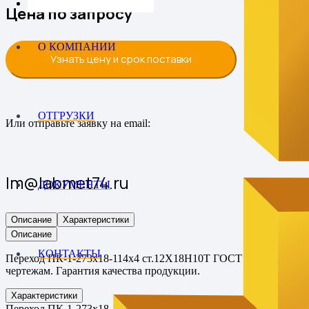
Цена по запросу
О КОМПАНИИ
Узнать цену и срок поставки
ОТГРУЗКИ
Или отправьте заявку на email:
lm@labmet74.ru
ДОКУМЕНТЫ
Описание
Характеристики
Описание
КОНТАКТЫ
Переход ПК-1-273х18-114х4 ст.12Х18Н10Т ГОСТ 17378-2001 от 
чертежам. Гарантия качества продукции.
Характеристики
Переход ПК-1-273х18-114х4 ст.12Х18Н10Т ГОСТ 17378-2001