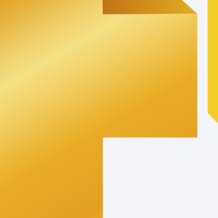
ния и не является публичной офертой.
дставленные на сайте, могут
зличных устройств. Авторские права