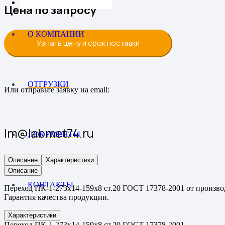
Цена по запросу
О КОМПАНИИ
Узнать цену и срок поставки
ОТГРУЗКИ
Или отправьте заявку на email:
lm@labmet74.ru
ДОКУМЕНТЫ
Описание
Характеристики
Описание
КОНТАКТЫ
Переход ПК-1-273х14-159х8 ст.20 ГОСТ 17378-2001 от производ
Гарантия качества продукции.
Характеристики
Переход ПК-1-273х14-159х8 ст.20 ГОСТ 17378-2001