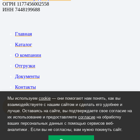
ОГРН 1177456002558
ИНН 7448199688
Главная
Каталог
О компании
Отгрузки
Документы
Контакты
Мы используем
cookie
— они помогают нам понять, как вы
взаимодействуете с нашим сайтом и сделать его удобнее и
Заказать звонок
лучше. Оставаясь на сайте, вы подтверждаете свое согласие на
их использование и предоставляете
согласие
на обработку
ваших персональных данных с помощью сервисов веб-
+7 908 090-70-33
аналитики . Если вы не согласны, вам нужно покинуть сайт.