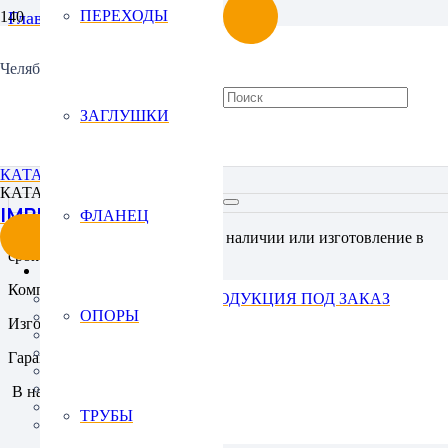
ПЕРЕХОДЫ
Главная
Переходы
Переходы штампованные бесшовные
Челябинск
Переход оцинкованный ПК-1-325х18-108х9 ст.20 ГОСТ 
ЗАГЛУШКИ
Переход оцинкованный 
КАТАЛОГ
КАТАЛОГ
IMPREZA
ФЛАНЕЦ
Get Started
Продукция от производителя в наличии или изготовление в
срок от 5 дней
КАТАЛОГ
Комплексные поставки «под ключ» с доставкой до объекта
НЕСТАНДАРТНАЯ ПРОДУКЦИЯ ПОД ЗАКАЗ
ОПОРЫ
ОТВОДЫ
Изготовление нестандартных изделий по вашим чертежам
ТРОЙНИКИ
ПЕРЕХОДЫ
Гарантия качества продукции
ЗАГЛУШКИ
ФЛАНЕЦ
В наличии
ОПОРЫ
ТРУБЫ
ТРУБЫ