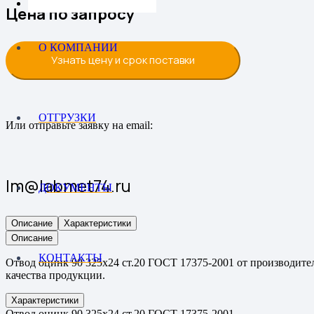
Цена по запросу
О КОМПАНИИ
Узнать цену и срок поставки
ОТГРУЗКИ
Или отправьте заявку на email:
lm@labmet74.ru
ДОКУМЕНТЫ
Описание
Характеристики
Описание
КОНТАКТЫ
Отвод оцинк 90 325х24 ст.20 ГОСТ 17375-2001 от производител
качества продукции.
Характеристики
Отвод оцинк 90 325х24 ст.20 ГОСТ 17375-2001