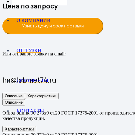
Цена по запросу
О КОМПАНИИ
Узнать цену и срок поставки
ОТГРУЗКИ
Или отправьте заявку на email:
lm@labmet74.ru
ДОКУМЕНТЫ
Описание
Характеристики
Описание
КОНТАКТЫ
Отвод оцинк 90 273х9 ст.20 ГОСТ 17375-2001 от производителя
качества продукции.
Характеристики
Отвод оцинк 90 273х9 ст.20 ГОСТ 17375-2001