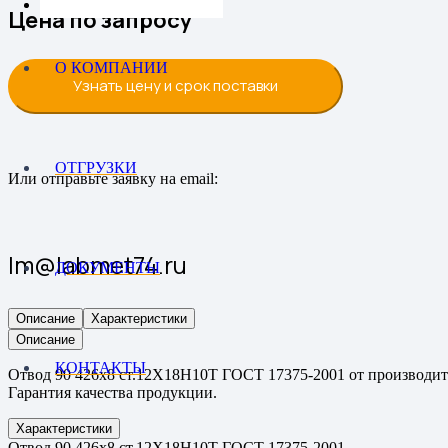
Цена по запросу
О КОМПАНИИ
Узнать цену и срок поставки
ОТГРУЗКИ
Или отправьте заявку на email:
lm@labmet74.ru
ДОКУМЕНТЫ
Описание
Характеристики
Описание
КОНТАКТЫ
Отвод 90 426х8 ст.12Х18Н10Т ГОСТ 17375-2001 от производите
Гарантия качества продукции.
Характеристики
Отвод 90 426х8 ст.12Х18Н10Т ГОСТ 17375-2001