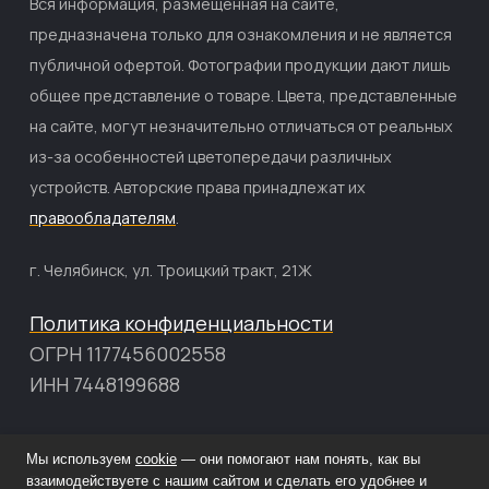
Вся информация, размещённая на сайте,
предназначена только для ознакомления и не является
публичной офертой. Фотографии продукции дают лишь
общее представление о товаре. Цвета, представленные
на сайте, могут незначительно отличаться от реальных
из-за особенностей цветопередачи различных
устройств. Авторские права принадлежат их
правообладателям
.
г. Челябинск, ул. Троицкий тракт, 21Ж
Политика конфиденциальности
ОГРН 1177456002558
ИНН 7448199688
Мы используем
cookie
— они помогают нам понять, как вы
Главная
взаимодействуете с нашим сайтом и сделать его удобнее и