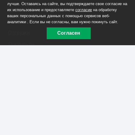
лучше. Оставаясь на сайте, вы подтверждаете свое согласие на
Каталог
их использование и предоставляете
согласие
на обработку
ваших персональных данных с помощью сервисов веб-
О компании
аналитики . Если вы не согласны, вам нужно покинуть сайт.
Отгрузки
Согласен
Документы
Контакты
Заказать звонок
+7 908 090-70-33
lm@labmet74.ru