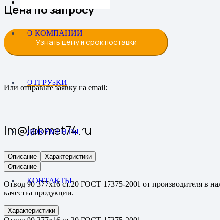
Цена по запросу
О КОМПАНИИ
Узнать цену и срок поставки
ОТГРУЗКИ
Или отправьте заявку на email:
lm@labmet74.ru
ДОКУМЕНТЫ
Описание
Характеристики
Описание
КОНТАКТЫ
Отвод 90 377х16 ст.20 ГОСТ 17375-2001 от производителя в на
качества продукции.
Характеристики
Отвод 90 377х16 ст.20 ГОСТ 17375-2001