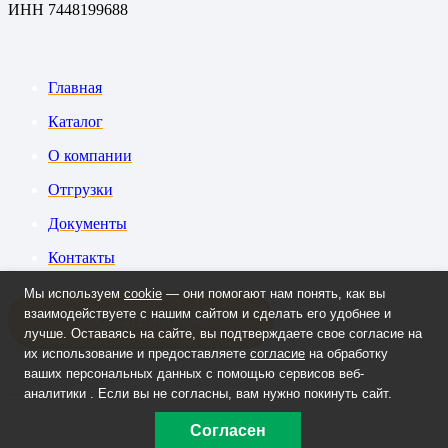
ИНН 7448199688
Главная
Каталог
О компании
Отгрузки
Документы
Контакты
Мы используем
cookie
— они помогают нам понять, как вы
взаимодействуете с нашим сайтом и сделать его удобнее и
Заказать звонок
лучше. Оставаясь на сайте, вы подтверждаете свое согласие на
их использование и предоставляете
согласие
на обработку
ваших персональных данных с помощью сервисов веб-
+7 908 090-70-33
аналитики . Если вы не согласны, вам нужно покинуть сайт.
Согласен
lm@labmet74.ru