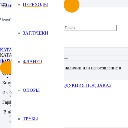
ПЕРЕХОДЫ
Главная
Отводы
Отводы цельнотянутые бесшовные
Челябинск
Отвод 90 219х17 ст.12Х18Н10Т ГОСТ 17375-2001
ЗАГЛУШКИ
Отвод 90 219х17 ст.12Х
КАТАЛОГ
КАТАЛОГ
IMPREZA
ФЛАНЕЦ
Get Started
Продукция от производителя в наличии или изготовление в
срок от 5 дней
КАТАЛОГ
Комплексные поставки «под ключ» с доставкой до объекта
НЕСТАНДАРТНАЯ ПРОДУКЦИЯ ПОД ЗАКАЗ
ОПОРЫ
ОТВОДЫ
Изготовление нестандартных изделий по вашим чертежам
ТРОЙНИКИ
ПЕРЕХОДЫ
Гарантия качества продукции
ЗАГЛУШКИ
ФЛАНЕЦ
В наличии
ОПОРЫ
ТРУБЫ
ТРУБЫ