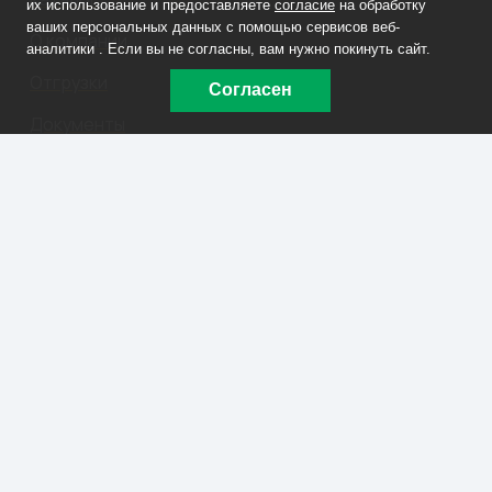
их использование и предоставляете
согласие
на обработку
ваших персональных данных с помощью сервисов веб-
О компании
аналитики . Если вы не согласны, вам нужно покинуть сайт.
Отгрузки
Согласен
Документы
Контакты
Заказать звонок
+7 908 090-70-33
lm@labmet74.ru