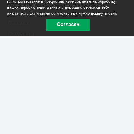
их использование и предоставляете
согласие
на обработку
ваших персональных данных с помощью сервисов веб-
О компании
аналитики . Если вы не согласны, вам нужно покинуть сайт.
Отгрузки
Согласен
Документы
Контакты
Заказать звонок
+7 908 090-70-33
lm@labmet74.ru