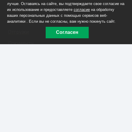
лучше. Оставаясь на сайте, вы подтверждаете свое согласие на
Каталог
их использование и предоставляете
согласие
на обработку
ваших персональных данных с помощью сервисов веб-
О компании
аналитики . Если вы не согласны, вам нужно покинуть сайт.
Отгрузки
Согласен
Документы
Контакты
Заказать звонок
+7 908 090-70-33
lm@labmet74.ru