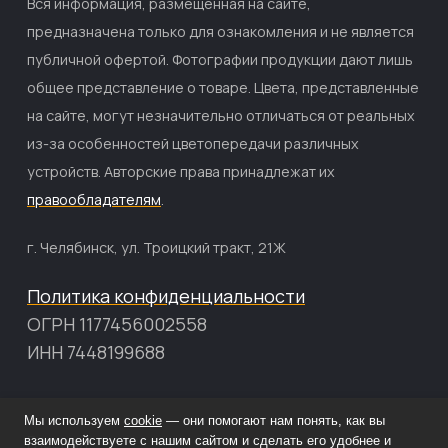
Вся информация, размещённая на сайте,
предназначена только для ознакомления и не является
публичной офертой. Фотографии продукции дают лишь
общее представление о товаре. Цвета, представленные
на сайте, могут незначительно отличаться от реальных
из-за особенностей цветопередачи различных
устройств. Авторские права принадлежат их
правообладателям
.
г. Челябинск, ул. Троицкий тракт, 21Ж
Политика конфиденциальности
ОГРН 1177456002558
ИНН 7448199688
Мы используем
cookie
— они помогают нам понять, как вы
Главная
взаимодействуете с нашим сайтом и сделать его удобнее и