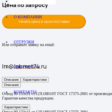
Цена по запросу
О КОМПАНИИ
Узнать цену и срок поставки
ОТГРУЗКИ
Или отправьте заявку на email:
lm@labmet74.ru
ДОКУМЕНТЫ
Описание
Характеристики
Описание
КОНТАКТЫ
Отвод 90 133х11 ст.12Х18Н10Т ГОСТ 17375-2001 от производит
Гарантия качества продукции.
Характеристики
Отвод 90 133х11 ст.12Х18Н10Т ГОСТ 17375-2001