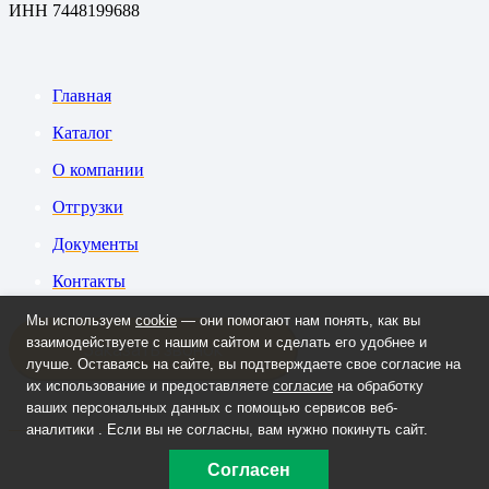
ИНН 7448199688
Главная
Каталог
О компании
Отгрузки
Документы
Контакты
Мы используем
cookie
— они помогают нам понять, как вы
взаимодействуете с нашим сайтом и сделать его удобнее и
Заказать звонок
лучше. Оставаясь на сайте, вы подтверждаете свое согласие на
их использование и предоставляете
согласие
на обработку
ваших персональных данных с помощью сервисов веб-
+7 908 090-70-33
аналитики . Если вы не согласны, вам нужно покинуть сайт.
Согласен
lm@labmet74.ru