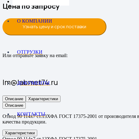
Цена по запросу
О КОМПАНИИ
Узнать цену и срок поставки
ОТГРУЗКИ
Или отправьте заявку на email:
lm@labmet74.ru
ДОКУМЕНТЫ
Описание
Характеристики
Описание
КОНТАКТЫ
Отвод 90 114х7 ст.13ХФА ГОСТ 17375-2001 от производителя в
качества продукции.
Характеристики
Отвод 90 114х7 ст.13ХФА ГОСТ 17375-2001