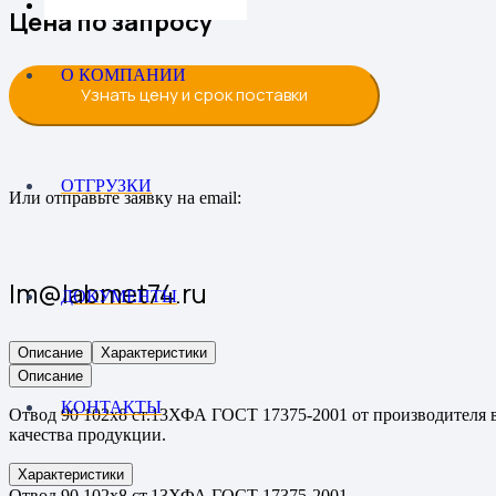
Цена по запросу
О КОМПАНИИ
Узнать цену и срок поставки
ОТГРУЗКИ
Или отправьте заявку на email:
lm@labmet74.ru
ДОКУМЕНТЫ
Описание
Характеристики
Описание
КОНТАКТЫ
Отвод 90 102х8 ст.13ХФА ГОСТ 17375-2001 от производителя в
качества продукции.
Характеристики
Отвод 90 102х8 ст.13ХФА ГОСТ 17375-2001