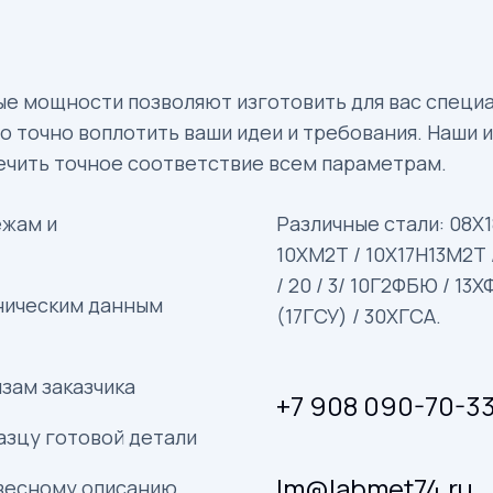
е мощности позволяют изготовить для вас специа
о точно воплотить ваши идеи и требования. Наши
ечить точное соответствие всем параметрам.
ежам и
Различные стали: 08Х18
10ХМ2Т / 10Х17Н13М2Т /
/ 20 / 3/ 10Г2ФБЮ / 13ХФ
ническим данным
(17ГСУ) / 30ХГСА.
зам заказчика
+7 908 090-70-3
азцу готовой детали
lm@labmet74.ru
овесному описанию