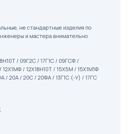
льные, не стандартные изделия по
 инженеры и мастера внимательно
Н10Т / 09Г2С / 17Г1С / 09ГСФ /
 12Х1МФ / 12Х18Н10Т / 15Х5М / 15Х1М1Ф
А / 20А / 20С / 20ФА / 13Г1С (-У) / 17ГС
3