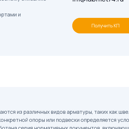
ортами и
Получить КП
тся из различных видов арматуры, таких как швелле
 конкретной опоры или подвески определяется усл
аботана серия нормативных документов, включающ