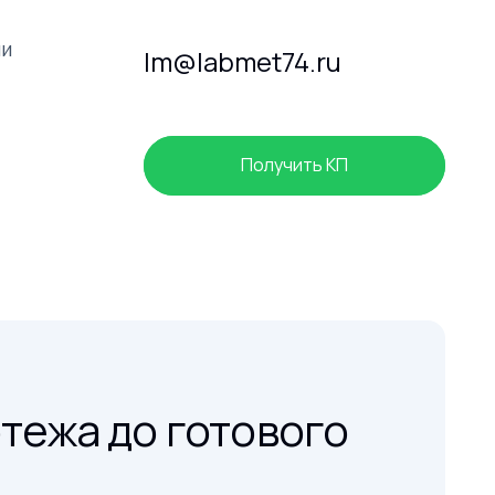
ии
lm@labmet74.ru
Получить КП
тежа до готового