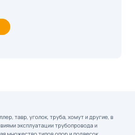
р, тавр, уголок, труба, хомут и другие, в
овиями эксплуатации трубопровода и
ая множество типов опор и подвесок